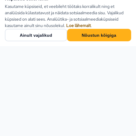
Kasutame küpsiseid, et veebileht töötaks korralikult ning et
analüüsida külastatavust ja näidata sotsiaalmeedia sisu. Vajalikud
küpsised on alati sees. Analüütika- ja sotsiaalmeediaküpsiseid
kasutame ainult sinu nõusolekul.
Loe lähemalt
.
Ainult vajalikud
Nõustun kõigiga
Populaarsed sihtkohad
Türgi
Kreeka
Estlive Travel on täisteenus
reisibüroo — ise
Egiptus
reisikorraldaja ja samas kõigi
Bulgaaria
Eesti parimate
reisikorraldajate
Montenegro
koostööpartner. Leia
Hispaania
pakettreis, ringreis või küsi