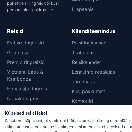
pakettreis, ringreis või küsi
Hispaania
personaalne pakkumine.
Reisid
Klienditeenindus
Estlive ringreisid
Reisitingimused
Goa reisid
Teabeleht
Premio ringreisid
Reisikalender
Vietnam, Laos &
Lennuinfo reaalajas
Kambodža
Järelmaks
Himaalaja ringreis
Küsi pakkumist
Nepali ringreis
Kontaktid
Küpsiste seaded
Küpsised sellel lehel
Kasutame küpsiseid, et veebileht töötaks korralikult ning et analüüsi
külastatavust ja näidata sotsiaalmeedia sisu. Vajalikud küpsised on a