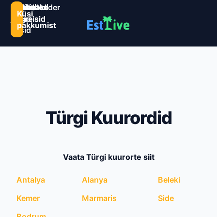
Sihtkohad
Estlive
Goa
Premio
Reisikalender
Järelmaks
Kontaktid
Küsi
ja
ringreisid
reisid
ringreisid
pakkumist
reisid
Türgi Kuurordid
Vaata Türgi kuurorte siit
Antalya
Alanya
Beleki
Kemer
Marmaris
Side
Bodrum