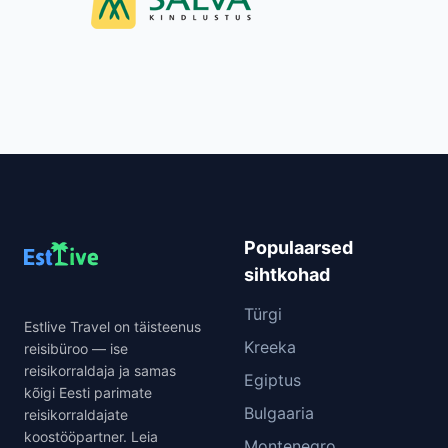
Populaarsed
sihtkohad
Türgi
Estlive Travel on täisteenus
Kreeka
reisibüroo — ise
reisikorraldaja ja samas
Egiptus
kõigi Eesti parimate
Bulgaaria
reisikorraldajate
koostööpartner. Leia
Montenegro